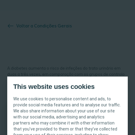
Voltar a
Condições Gerais
A diabetes aumenta o risco de infeções do trato urinário em
duas a três vezes, em comparação com os grupos de controlo
não diabéticos.1,2
This website uses cookies
We use cookies to personalise content and ads, to
O que nos dizem os dados disponíveis?
provide social media features and to analyse our traffic.
We also share information about your use of our site
Um grande estudo transversal, no âmbito do Inquérito
with our social media, advertising and analytics
Este site destina-se exclusivamente a
Canadiano sobre a Saúde Comunitária, comparou a prevalência
partners who may combine it with other information
Profissionais de Saúde. O conteúdo do site tem
da diabetes tipo 2 na população com lesão medular com a de
that you’ve provided to them or that they’ve collected
fins informativos e educacionais, podendo não
uma população sem lesão medular. Verificou-se um aumento
from your use of their services, including to show