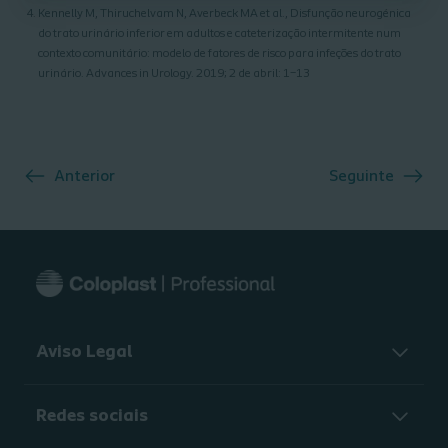
Kennelly M, Thiruchelvam N, Averbeck MA et al., Disfunção neurogénica
do trato urinário inferior em adultos e cateterização intermitente num
contexto comunitário: modelo de fatores de risco para infeções do trato
urinário. Advances in Urology. 2019; 2 de abril: 1–13
Anterior
Seguinte
Aviso Legal
Redes sociais