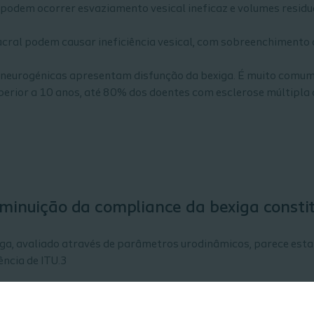
 podem ocorrer esvaziamento vesical ineficaz e volumes residu
cral podem causar ineficiência vesical, com sobreenchimento 
neurogénicas apresentam disfunção da bexiga. É muito comum n
uperior a 10 anos, até 80% dos doentes com esclerose múltipl
iminuição da compliance da bexiga const
iga, avaliado através de parâmetros urodinâmicos, parece est
ência de ITU.3