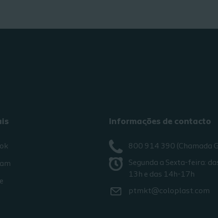
ais
Informações de contacto
ok
800 914 390 (Chamada G
Segunda a Sexta-feira: da
ram
13h e das 14h-17h
e
ptmkt@coloplast.com