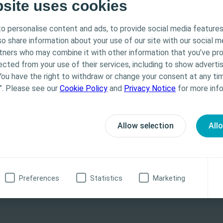
s dados disponíveis?
bsite uses cookies
vo, a baixa compliance da bexiga, a hiperatividade da bexiga e 
o personalise content and ads, to provide social media features
na-se exclusivamente a Profissionais de Saúde. O conteú
a taxas mais elevadas de incidência de ITU em 76 doentes com
lso share information about your use of our site with our social m
os e educacionais, podendo não ser apropriado para tod
rtners who may combine it with other information that you’ve pr
 Coloplast não fornece aconselhamento médico. A respons
ivo recente, que incluiu 194 crianças com espinha bífida, não
ected from your use of their services, including to show advertis
ciente cabe ao profissional de saúde. Para informações
You have the right to withdraw or change your consent at any tim
itivos apresentados, incluindo instruções de utilização,
ática clínica apoia a existência de uma correlação entre as ITU 
”. Please see our
Cookie Policy
and
Privacy Notice
for more info
s, efeitos, precauções e advertências, consulte as Inst
luxo sanguíneo que provoque isquemia da bexiga pode predispor
) do produto antes da sua utilização.
 pressão no interior da bexiga e à sobredistensão devido a gr
Allow selection
All
vo de 7 anos demonstrou que um volume médio de cada catete
onal de saúde
Não, não sou profissional de saúde
Preferences
Statistics
Marketing