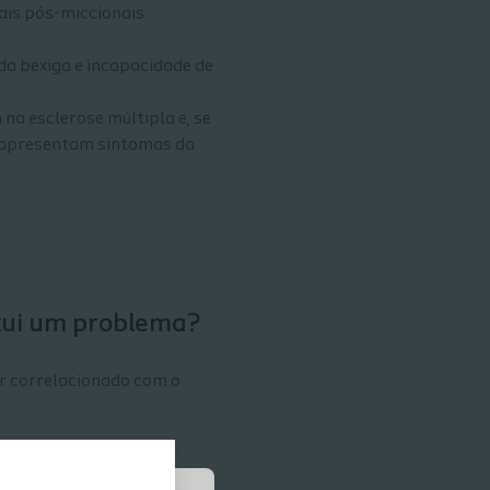
ais pós-miccionais
da bexiga e incapacidade de
a esclerose múltipla e, se
a apresentam sintomas da
itui um problema?
ar correlacionado com o