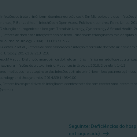
, «Infecções do trato urinário em doentes neurológicos». Em Microbiologia das Infecções
ionantes, P. Behzadi (ed.), IntechOpen Open Access Publisher. Londres, Reino Unido. 
 «Disfunção neurogénica da bexiga». Trends in Urology, Gynaecology & Sexual Health.
, Fatores de risco para infeções febris do trato urinário em crianças com mielodisplasi
nal Journal of Urology. 2004;11(11):973–977
ntes R J et al., Fatores de risco associados à infeção recorrente do trato urinário em
ica. Urology. 2017;102:213–218
ck M A et al., Disfunção neurogénica do trato urinário inferior em adultos e cateteriz
isco para infeções do trato urinário. Advances in Urology. 2019; 2 de abril: 1–13
res implicados na patogénese das infeções do trato urinário em bexigas neurogénicas:
urourology and Urodynamics. 2014;33(1):95–100
, Fatores físicos preditivos de infeção em doentes tratados com cateterismo intermiten
1):85–90
Seguinte
Deficiências do hosp
enfraquecido)