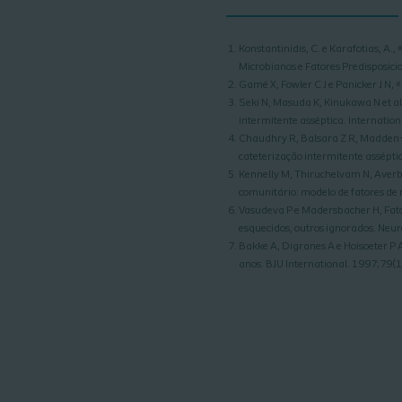
Konstantinidis, C. e Karafotias, A.
Microbianos e Fatores Predisposic
Gamé X, Fowler C J e Panicker J N,
Seki N, Masuda K, Kinukawa N et al.
intermitente asséptica. Internatio
Chaudhry R, Balsara Z R, Madden-Fue
cateterização intermitente assépt
Kennelly M, Thiruchelvam N, Averbe
comunitário: modelo de fatores de r
Vasudeva P e Madersbacher H, Fato
esquecidos, outros ignorados. Ne
Bakke A, Digranes A e Hoisoeter P A
anos. BJU International. 1997;79(