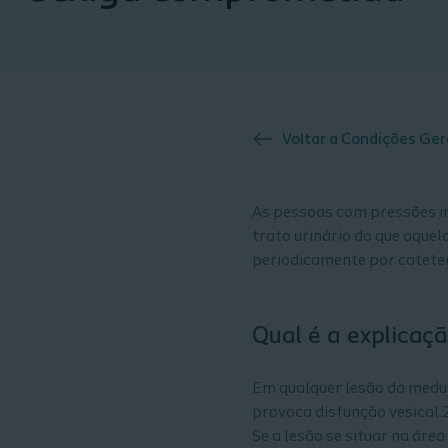
Voltar a
Condições Ger
As pessoas com pressões in
trato urinário do que aquel
periodicamente por catete
Qual é a explicaç
Em qualquer lesão da medul
provoca disfunção vesical.
Se a lesão se situar na áre