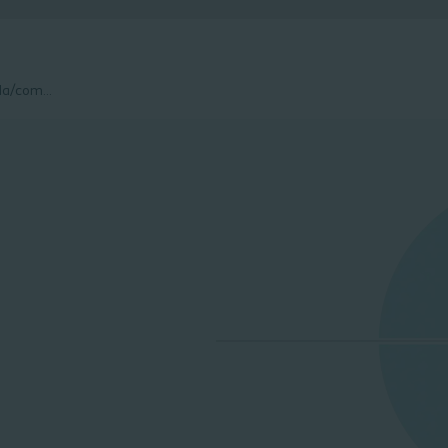
Pressão intravesical elevada/compliance da bexiga comprometida