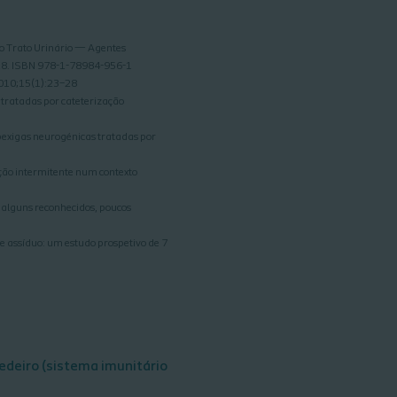
 do Trato Urinário — Agentes
2018. ISBN 978-1-78984-956-1
 2010;15(1):23–28
a tratadas por cateterização
 bexigas neurogénicas tratadas por
ação intermitente num contexto
 alguns reconhecidos, poucos
te assíduo: um estudo prospetivo de 7
edeiro (sistema imunitário