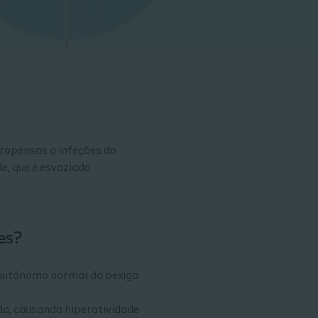
propensas a infeções do
e, que é esvaziada
es?
e autónomo normal da bexiga
uda, causando hiperatividade