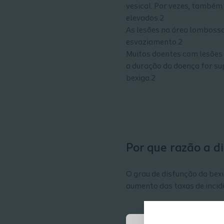
vesical. Por vezes, também
elevados.2
As lesões na área lombossa
esvaziamento.2
Muitos doentes com lesões 
a duração da doença for s
bexiga.2
Por que razão a d
O grau de disfunção da bex
aumento das taxas de incid