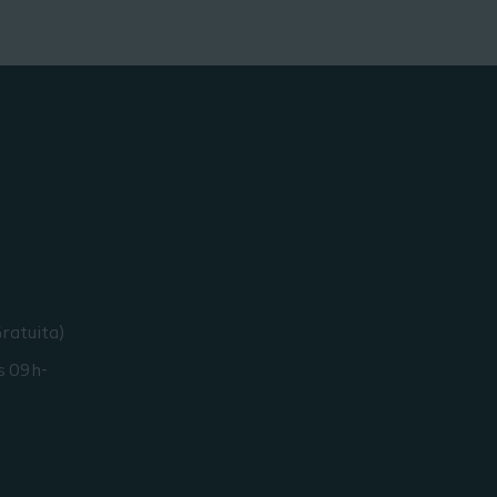
ratuita)
s 09h-