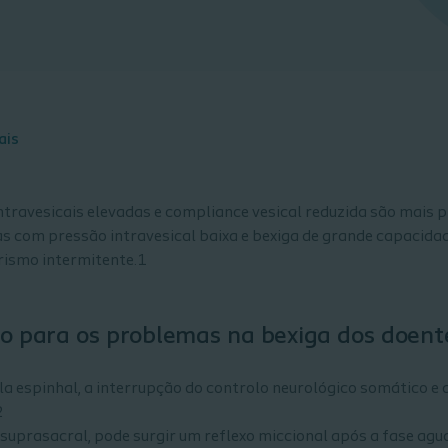
ais
travesicais elevadas e compliance vesical reduzida são mais 
as com pressão intravesical baixa e bexiga de grande capacidad
rismo intermitente.1
ão para os problemas na bexiga dos doent
a espinhal, a interrupção do controlo neurológico somático 
2
a suprasacral, pode surgir um reflexo miccional após a fase ag