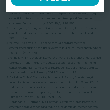
Stensballe J, Looms D, Nielsen P N et al. Os cateteres com revestimento
hidrofílico para cateterização intermitente reduzem os
microtraumatismos uretrais: um estudo prospetivo, aleatório, cego para
os participantes e cruzado, que comparou três tipos diferentes de
cateteres. European Urology. 2005;48(6): 978–983
J. Lundgren J, O. Bengtsson O, A. Israelsson A et al., A importância da
osmolaridade no cateterismo intermitente da uretra. Spinal Cord.
2000;38(1):45–50
Willette P A e Coffield S, Tendências atuais no tratamento de
cateterizações urinárias difíceis. Western Journal of Emergency Medicine.
2012;13(6):427–478
Kennelly M, Thiruchelvam N, Averbeck MA et al., Disfunção neurogénica
do trato urinário inferior em adultos e cateterização intermitente num
contexto comunitário: modelo de fatores de risco para infeções do trato
urinário. Advances in Urology. 2019; 2 de abril: 1–13
De Ridder D J M K, Everaert K, Fernandez L G et al., A cateterização
intermitente com cateteres com revestimento hidrofílico (SpeediCath)
reduz o risco de infeção clínica do trato urinário em doentes com lesão
medular: um ensaio prospectivo, aleatório e comparativo paralelo.
European Urology. 2005;48(6):991–995
Cardenas D D, Hoffman J M e Hoffman, Cateteres hidrofílicos versus
cateteres não revestidos para reduzir a incidência de infeções do trato