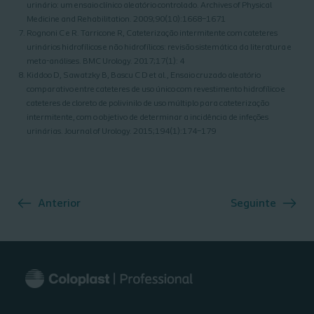
urinário: um ensaio clínico aleatório controlado. Archives of Physical
Medicine and Rehabilitation. 2009;90(10):1668–1671
Rognoni C e R. Tarricone R, Cateterização intermitente com cateteres
urinários hidrofílicos e não hidrofílicos: revisão sistemática da literatura e
meta-análises. BMC Urology. 2017;17(1): 4
Kiddoo D, Sawatzky B, Bascu C D et al., Ensaio cruzado aleatório
comparativo entre cateteres de uso único com revestimento hidrofílico e
cateteres de cloreto de polivinilo de uso múltiplo para cateterização
intermitente, com o objetivo de determinar a incidência de infeções
urinárias. Journal of Urology. 2015;194(1):174–179
Anterior
Seguinte