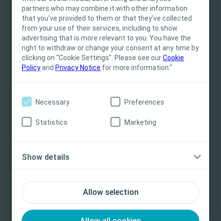
partners who may combine it with other information
mais adequado para doentes neurológicos,4 mas vários
Profissionais de Saúde. O conteúdo do site tem
that you’ve provided to them or that they’ve collected
estudos recentes concluíram que os cateteres hidrofílicos
fins informativos e educacionais, podendo não
from your use of their services, including to show
reduzem significativamente o risco de ITU, em comparação
ser apropriado para todas as jurisdições. A
advertising that is more relevant to you. You have the
com os cateteres não hidrofílicos.5-8
Coloplast não fornece aconselhamento médico.
right to withdraw or change your consent at any time by
clicking on “Cookie Settings”. Please see our
A responsabilidade pelos cuidados ao paciente
Cookie
Policy
and
Privacy Notice
for more information.”
cabe ao profissional de saúde. Para informações
detalhadas sobre os dispositivos apresentados,
Artigo
incluindo instruções de utilização,
Saiba mais sobre os
Necessary
Preferences
contraindicações, efeitos, precauções e
microtraumatismos da uretra e da
advertências, consulte as Instruções de
Statistics
Marketing
bexiga
Utilização (IFU) do produto antes da sua
Descubra mais sobre os dois tipos de microtraumas e o
utilização.
seu impacto.
Show details
Saiba mais
Sim, sou profissional de saúde
Não, não sou profissional de saúde
Allow selection
Allow all cookies