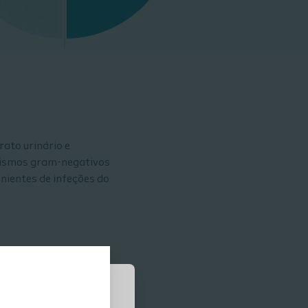
rato urinário e
anismos gram-negativos
nientes de infeções do
iga e aumentar a pressão no