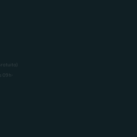
ratuita)
s 09h-