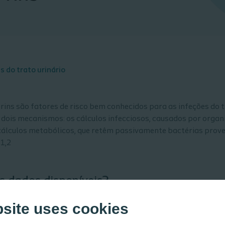
s do trato urinário
 rins são fatores de risco bem conhecidos para as infeções do t
 dois mecanismos: os cálculos infecciosos, causados por org
 cálculos metabólicos, que retêm passivamente bactérias prove
.1,2
s dados disponíveis?
bsite uses cookies
a clínica, os cálculos podem estimular a hiperatividade da bex
ociado a infeções urinárias recorrentes.3