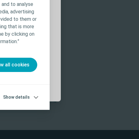
 and to analyse
 um cateter, pode estar na
do do site tem
edia, advertising
as as
ovided to them or
abilidade pelos
ing that is more
 detalhadas
e by clicking on
rmation.”
ruções de
ow all cookies
nal Cord Medicine. 2014;37(3):346–348
Show details
micção causada pela forma