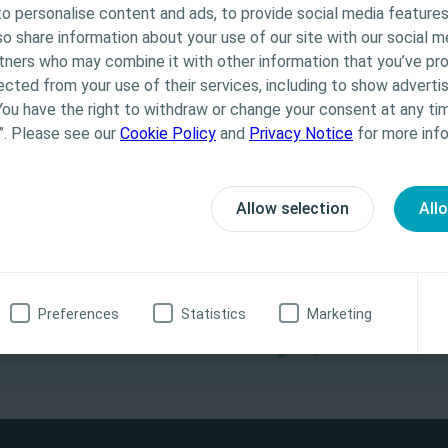
o personalise content and ads, to provide social media features
orpo estranho, por exemplo, um cabelo, introduzido através de
na-se exclusivamente a Profissionais de Saúde. O conteú
lso share information about your use of our site with our social m
culos.3
os e educacionais, podendo não ser apropriado para tod
rtners who may combine it with other information that you’ve pr
 Coloplast não fornece aconselhamento médico. A respons
ected from your use of their services, including to show advertis
ciente cabe ao profissional de saúde. Para informações
You have the right to withdraw or change your consent at any tim
itivos apresentados, incluindo instruções de utilização,
”. Please see our
Cookie Policy
and
Privacy Notice
for more info
s, efeitos, precauções e advertências, consulte as Inst
 «Cálculos e infeções do trato urinário». Urologia Internationalis. 2007;79(1):32–36
) do produto antes da sua utilização.
itíase renal em doentes com lesão medular. Journal of Endourology. 2012;26(8):954–95
Allow selection
All
exiga formados sobre um aglomerado capilar em casos de lesão medular. Journal of Spi
onal de saúde
Não, não sou profissional de saúde
Preferences
Statistics
Marketing
inâmicos
Seguinte
Urina residual pós-
da bexiga