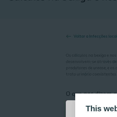
Voltar a
Infecções locai
Os cálculos na bexiga e nos
desenvolvem-se através de
produtores de urease, e os
trato urinário coexistentes
O que nos dizem o
This we
De acordo com a experiênci
seu interior, o que está ass