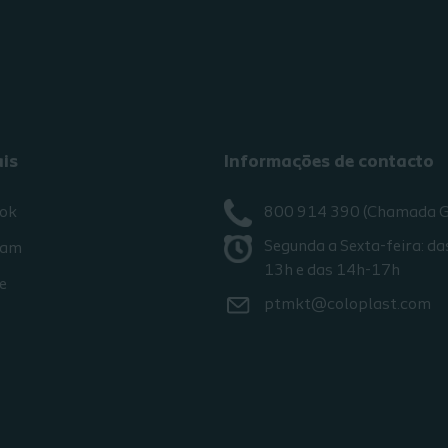
ais
Informações de contacto
ok
800 914 390 (Chamada G
Segunda a Sexta-feira: da
ram
13h e das 14h-17h
e
ptmkt@coloplast.com