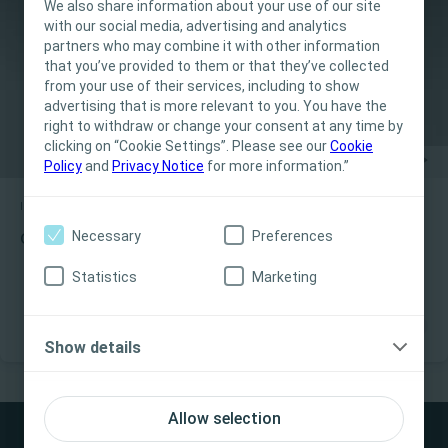
We also share information about your use of our site
with our social media, advertising and analytics
Este site destina-se exclusivamente a
partners who may combine it with other information
Profissionais de Saúde. O conteúdo do site tem
that you’ve provided to them or that they’ve collected
fins informativos e educacionais, podendo não
from your use of their services, including to show
ser apropriado para todas as jurisdições. A
advertising that is more relevant to you. You have the
Coloplast não fornece aconselhamento médico.
right to withdraw or change your consent at any time by
clicking on “Cookie Settings”. Please see our
A responsabilidade pelos cuidados ao paciente
Cookie
Policy
and
Privacy Notice
for more information.”
cabe ao profissional de saúde. Para informações
detalhadas sobre os dispositivos apresentados,
Intestino
Como utilizar
incluindo instruções de utilização,
Necessary
Preferences
Como usar o Peristeen Plus com cateter em cone
contraindicações, efeitos, precauções e
advertências, consulte as Instruções de
Statistics
Marketing
Utilização (IFU) do produto antes da sua
utilização.
Show details
Sim, sou profissional de saúde
Não, não sou profissional de saúde
Allow selection