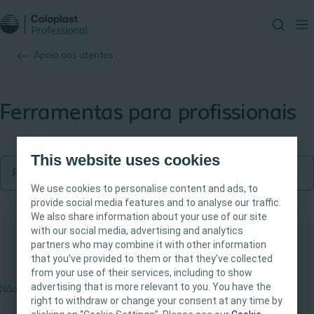
Apoio aos utentes
Ferramentas para profissionais
This website uses cookies
We use cookies to personalise content and ads, to
provide social media features and to analyse our traffic.
We also share information about your use of our site
with our social media, advertising and analytics
Este site destina-se exclusivamente a
partners who may combine it with other information
Profissionais de Saúde. O conteúdo do site tem
that you’ve provided to them or that they’ve collected
fins informativos e educacionais, podendo não
from your use of their services, including to show
ser apropriado para todas as jurisdições. A
advertising that is more relevant to you. You have the
Não foram encontrados resultados
Coloplast não fornece aconselhamento médico.
right to withdraw or change your consent at any time by