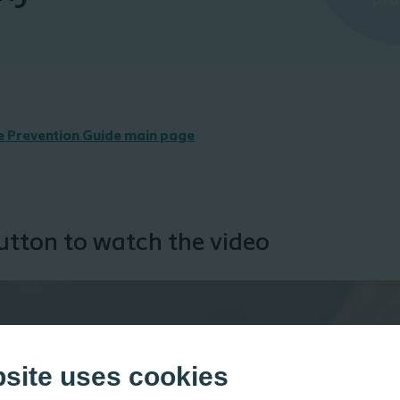
he Prevention Guide main page
button to watch the video
bsite uses cookies