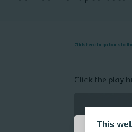
Click here to go back to t
Click the play 
This we