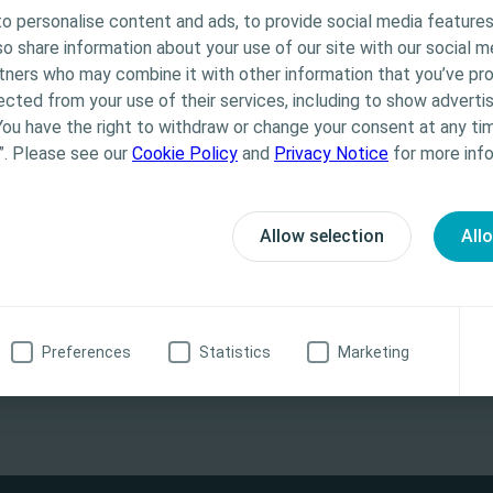
o personalise content and ads, to provide social media features
na-se exclusivamente a Profissionais de Saúde. O conteú
lso share information about your use of our site with our social m
os e educacionais, podendo não ser apropriado para tod
rtners who may combine it with other information that you’ve pr
 Coloplast não fornece aconselhamento médico. A respons
ected from your use of their services, including to show advertis
ciente cabe ao profissional de saúde. Para informações
You have the right to withdraw or change your consent at any tim
itivos apresentados, incluindo instruções de utilização,
”. Please see our
Cookie Policy
and
Privacy Notice
for more info
s, efeitos, precauções e advertências, consulte as Inst
) do produto antes da sua utilização.
Allow selection
All
onal de saúde
Não, não sou profissional de saúde
Preferences
Statistics
Marketing