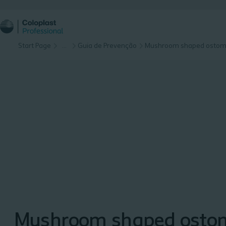
Start Page
…
Guia de Prevenção
Mushroom shaped osto
Mushroom shaped osto