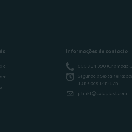
ais
Informações de contacto
ok
800 914 390 (Chamada G
Segunda a Sexta-feira: da
ram
13h e das 14h-17h
e
ptmkt@coloplast.com