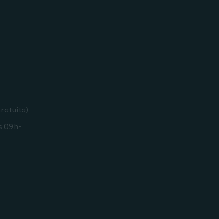
ratuita)
s 09h-