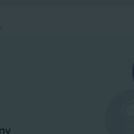
my
my