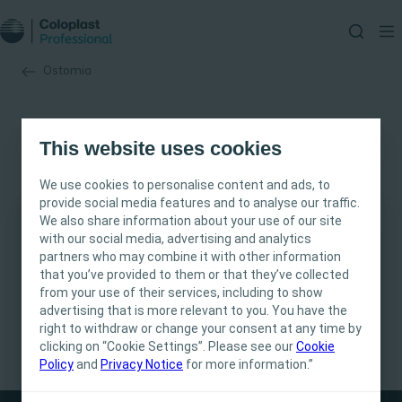
Ostomia
This website uses cookies
We use cookies to personalise content and ads, to
provide social media features and to analyse our traffic.
We also share information about your use of our site
with our social media, advertising and analytics
Este site destina-se exclusivamente a
partners who may combine it with other information
Profissionais de Saúde. O conteúdo do site tem
that you’ve provided to them or that they’ve collected
fins informativos e educacionais, podendo não
from your use of their services, including to show
ser apropriado para todas as jurisdições. A
advertising that is more relevant to you. You have the
Coloplast não fornece aconselhamento médico.
right to withdraw or change your consent at any time by
clicking on “Cookie Settings”. Please see our
A responsabilidade pelos cuidados ao paciente
Cookie
Policy
and
Privacy Notice
for more information.”
cabe ao profissional de saúde. Para informações
detalhadas sobre os dispositivos apresentados,