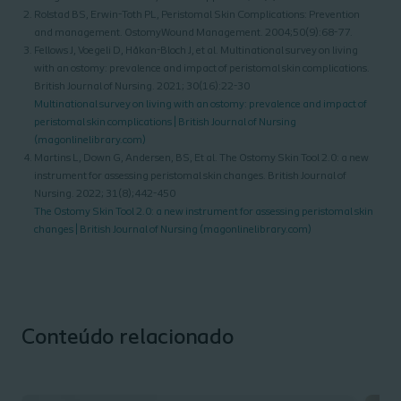
Rolstad BS, Erwin-Toth PL, Peristomal Skin Complications: Prevention
and management. OstomyWound Management. 2004;50(9):68-77.
Fellows J, Voegeli D, Håkan-Bloch J, et al. Multinational survey on living
with an ostomy: prevalence and impact of peristomal skin complications.
British Journal of Nursing. 2021; 30(16):22-30
Multinational survey on living with an ostomy: prevalence and impact of
peristomal skin complications | British Journal of Nursing
(magonlinelibrary.com)
Martins L, Down G, Andersen, BS, Et al. The Ostomy Skin Tool 2.0: a new
instrument for assessing peristomal skin changes. British Journal of
Nursing. 2022; 31(8);442-450
The Ostomy Skin Tool 2.0: a new instrument for assessing peristomal skin
changes | British Journal of Nursing (magonlinelibrary.com)
Conteúdo relacionado