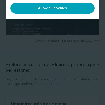
Allow all cookies
Como é viver com CPP e como preveni-las /
22,08
min
Explore os cursos de e-learning sobre a pele
periestoma
Faça cursos curtos de e-learning sobre a pele periestoma e os
riscos que podem afetar a sua saúde
Uma introdução à pele normal