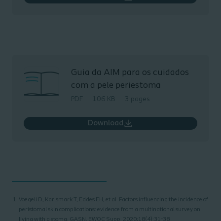
Guia da AIM para os cuidados
com a pele periestoma
PDF
106 KB
3 pages
Download
Voegeli D, Karlsmark T, Eddes EH, et al. Factors influencing the incidence of
peristomal skin complications: evidence from a multinational survey on
living with a stoma. GASN, EWOC Supp. 2020;18(4):31-38