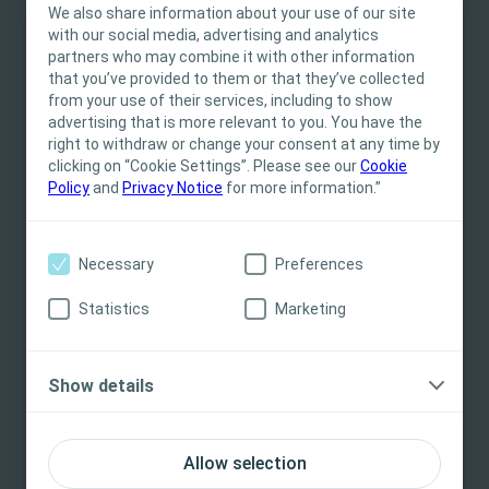
Preview
We also share information about your use of our site
with our social media, advertising and analytics
Este site destina-se exclusivamente a
partners who may combine it with other information
Profissionais de Saúde. O conteúdo do site tem
that you’ve provided to them or that they’ve collected
fins informativos e educacionais, podendo não
from your use of their services, including to show
ser apropriado para todas as jurisdições. A
advertising that is more relevant to you. You have the
Conheça melhor as pessoas que vivem com
Coloplast não fornece aconselhamento médico.
right to withdraw or change your consent at any time by
CCP e os profissionais de saúde que as
clicking on “Cookie Settings”. Please see our
A responsabilidade pelos cuidados ao paciente
Cookie
tratam
Policy
and
Privacy Notice
for more information.”
cabe ao profissional de saúde. Para informações
detalhadas sobre os dispositivos apresentados,
Este filme aborda as complicações relacionadas com o estoma
incluindo instruções de utilização,
(CPPs) na perspetiva das pessoas que vivem com elas e dos
Necessary
Preferences
contraindicações, efeitos, precauções e
profissionais de saúde que as tratam. A Dra. Emily McGrath e a
advertências, consulte as Instruções de
enfermeira especialista em estomaterapia, Gillian Down,
Statistics
Marketing
discutem o que uma enfermeira especialista em
Utilização (IFU) do produto antes da sua
estomaterapia pode fazer para gerir e prevenir as CPPs
utilização.
Show details
Sim, sou profissional de saúde
Não, não sou profissional de saúde
Allow selection