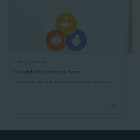
Ostomia
Guideline
Ost
O Modelo de Fatores de Risco
Fe
Uma diretriz baseada no consenso para apoiar a
Os 
prevenção de complicações da pele periestoma
cu
(CPP).
do 
es
A F
Per
a s